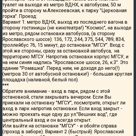
туалет на выходе из метро ВДНХ, к автобусам, 50 м
пройти в сторону м.Алексеевская, к парку "Церковная
горка". Проезд:
Вариант 1: метро ВДНХ, выход из последнего вагона в
сторону гостиницы (не кинотеатра!) "Космос", на выходе
из метро, рядом остановки автобусов, (в сторону
Ярославского шоссе): 136, 172, 244, 375, 544, 789, 834,
троллейбус 76, 15 минут, до остановки "МГСУ". Вход с
этой же стороны, сразу за остановкой автобуса, на
территорию МГСУ. Напротив остановки корпус МГСУ, и
на нем синяя надпись "Ярославское шоссе, 26, к.3". Это
здание "Ромашка". Перед ним, не доходя до него(!)
(метров 30 от автобусной остановки!) - большая круглая
площадка (наливной, белый пол).
***
Обратите внимание - вход в парк, рядом с этой
остановкой, стали закрывать вечером. Если Вы
приехали на остановку "МГСУ", посмотрите, открыт ли
вход в парк напротив остановки. Если вход закрыт -
можно проехать еще одну до ул."Вешних вод", где
центральный вход и он всегда открыт.
Или выйти на остановке "МГСУ" - и обойти справа
(проход в заборе). Вариант 2 (быстрый): Ярославский