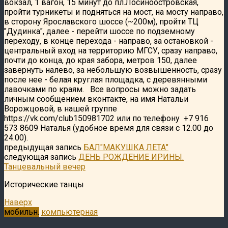
вокзал, 1 вагон, 15 минут до пл.Лосиноостровская,
пройти турникеты и подняться на мост, на мосту направо,
в сторону Ярославского шоссе (~200м), пройти ТЦ
"Дудинка", далее - перейти шоссе по подземному
переходу, в конце перехода - направо, за остановкой -
центральный вход на территорию МГСУ, сразу направо,
почти до конца, до края забора, метров 150, далее
завернуть налево, за небольшую возвышенность, сразу
после нее - белая круглая площадка, с деревянными
лавочками по краям. Все вопросы можно задать
личным сообщением вконтакте, на имя Натальи
Ворожцовой, в нашей группе
https://vk.com/club150981702 или по телефону +7 916
573 8609 Наталья (удобное время для связи с 12.00 до
24.00).
предыдущая запись
БАЛ"МАКУШКА ЛЕТА"
следующая запись
ДЕНЬ РОЖДЕНИЕ ИРИНЫ.
Танцевальный вечер
Исторические танцы
Наверх
мобильн.
компьютерная