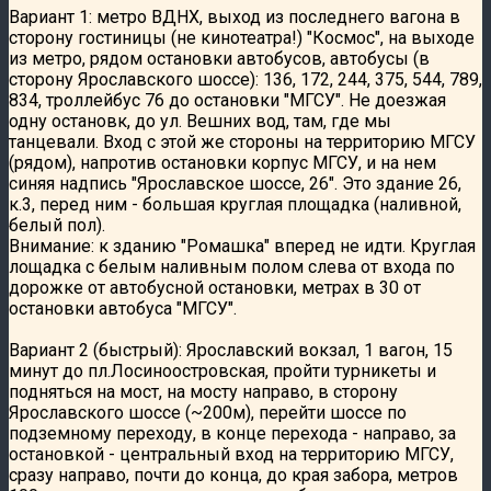
Вариант 1: метро ВДНХ, выход из последнего вагона в
сторону гостиницы (не кинотеатра!) "Космос", на выходе
из метро, рядом остановки автобусов, автобусы (в
сторону Ярославского шоссе): 136, 172, 244, 375, 544, 789,
834, троллейбус 76 до остановки "МГСУ". Не доезжая
одну остановк, до ул. Вешних вод, там, где мы
танцевали. Вход с этой же стороны на территорию МГСУ
(рядом), напротив остановки корпус МГСУ, и на нем
синяя надпись "Ярославское шоссе, 26". Это здание 26,
к.3, перед ним - большая круглая площадка (наливной,
белый пол).
Внимание: к зданию "Ромашка" вперед не идти. Круглая
лощадка с белым наливным полом слева от входа по
дорожке от автобусной остановки, метрах в 30 от
остановки автобуса "МГСУ".
Вариант 2 (быстрый): Ярославский вокзал, 1 вагон, 15
минут до пл.Лосиноостровская, пройти турникеты и
подняться на мост, на мосту направо, в сторону
Ярославского шоссе (~200м), перейти шоссе по
подземному переходу, в конце перехода - направо, за
остановкой - центральный вход на территорию МГСУ,
сразу направо, почти до конца, до края забора, метров