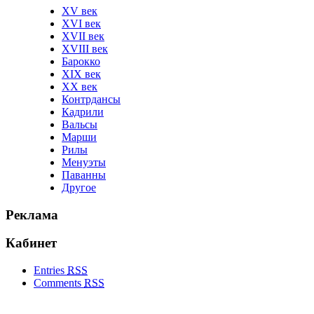
XV век
XVI век
XVII век
XVIII век
Барокко
XIX век
XX век
Контрдансы
Кадрили
Вальсы
Марши
Рилы
Менуэты
Паванны
Другое
Реклама
Кабинет
Entries
RSS
Comments
RSS