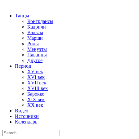
Танцы
Контрдансы
Кадрили
Вальсы
Марши
Рилы
Менуэты
Паванны
Другое
Период
XV век
XVI век
XVII век
XVIII век
Барокко
XIX век
XX век
Видео
Источники
Календарь