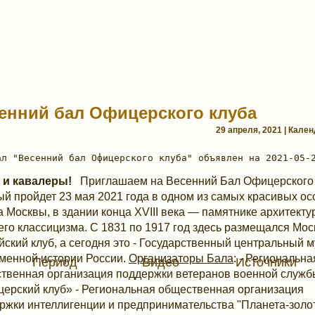
енний бал Офицерского клуба
29 апреля, 2021 | Кале
 и кавалеры!
Приглашаем на Весенний Бал Офицерского 
ый пройдет 23 мая 2021 года в одном из самых красивых о
а Москвы, в здании конца XVIII века — памятнике архитект
его классицизма. С 1831 по 1917 год здесь размещался Мос
йский клуб, а сегодня это - Государственный центральный 
менной истории России.
Организаторы Бала
: - Региональна
Период
Видео
Источники
твенная организация поддержки ветеранов военной служб
ерский клуб» - Региональная общественная организация
ржки интеллигенции и предпринимательства "Планета-золот