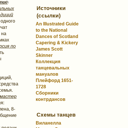
ытие
Источники
альных
адиций
(ссылки)
 одного
An Illustrated Guide
чат
to the National
 на
Dances of Scotland
мках
Capering & Kickery
урсия по
James Scott
ть
Skinner
ы
Коллекция
танцевальных
мануалов
диций,
Плейфорд 1651-
 средства
1728
семья.
Сборники
 мастер
контрдансов
я:
ена, 8-
Схемы танцев
общение
Виланелла
к подачи