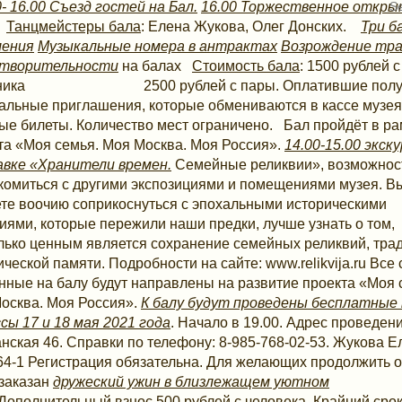
0- 16.00 Съезд гостей на Бал.
16.00 Торжественное откр
Танцмейстеры бала
: Елена Жукова, Олег Донских.
Три б
ления
Музыкальные номера в антрактах
Возрождение тр
отворительности
на балах
Стоимость бала
: 1500 рублей с
тника 2500 рублей с пары. Оплатившие полу
альные приглашения, которые обмениваются в кассе музея
ые билеты. Количество мест ограничено. Бал пройдёт в ра
та «Моя семья. Моя Москва. Моя Россия».
14.00-15.00 экск
вке «Хранители времен.
Семейные реликвии», возможнос
комиться с другими экспозициями и помещениями музея. В
те воочию соприкоснуться с эпохальными историческими
иями, которые пережили наши предки, лучше узнать о том,
лько ценным является сохранение семейных реликвий, тра
ической памяти. Подробности на сайте: www.relikvija.ru Все
нные на балу будут направлены на развитие проекта «Моя 
осква. Моя Россия».
К балу будут проведены бесплатные
ссы 17 и 18 мая 2021 года
. Начало в 19.00. Адрес проведени
нская 46. Справки по телефону: 8-985-768-02-53. Жукова Ел
64-1 Регистрация обязательна. Для желающих продолжить 
 заказан
дружеский ужин в близлежащем уютном
.Дополнительный взнос 500 рублей с человека. Крайний сро