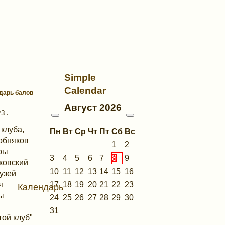
Simple
Calendar
ндарь балов
Август
2026
клуба,
Пн
Вт
Ср
Чт
Пт
Сб
Вс
собняков
1
2
уры
3
4
5
6
7
8
9
ковский
10
11
12
13
14
15
16
музей
17
18
19
20
21
22
23
я
Календарь
ы
24
25
26
27
28
29
30
31
ой клуб"