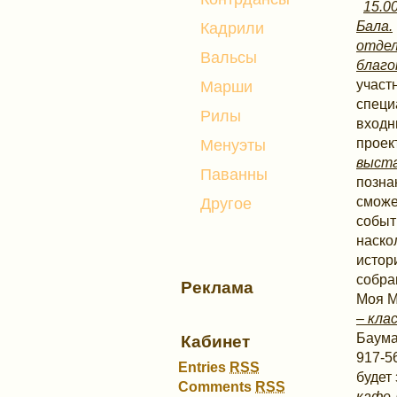
15.0
Бала.
Кадрили
отде
Вальсы
благ
учас
Марши
специ
Рилы
входн
проек
Менуэты
выста
Паванны
позна
сможе
Другое
событ
наско
истор
собра
Реклама
Моя М
– кла
Баума
Кабинет
917-5
Entries
RSS
будет
Comments
RSS
кафе