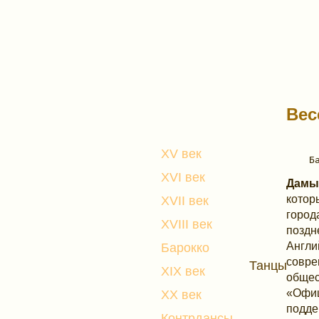
Вес
XV век
XVI век
Дамы
котор
XVII век
город
XVIII век
поздн
Англи
Барокко
совре
Танцы
XIX век
общес
«Офиц
XX век
подде
Контрдансы