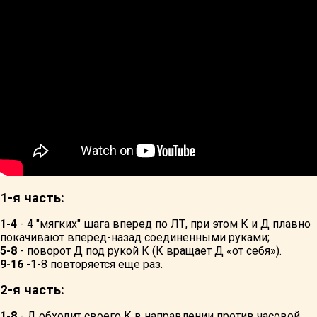
1-я часть:
1-4
- 4 "мягких" шага вперед по ЛТ, при этом К и Д плавно
покачивают вперед-назад соединенными руками;
5-8
- поворот Д под рукой К (К вращает Д «от себя»).
9-16
-1-8 повторяется еще раз.
2-я часть:
1-8
- Д обходит своего К в направлении против часовой