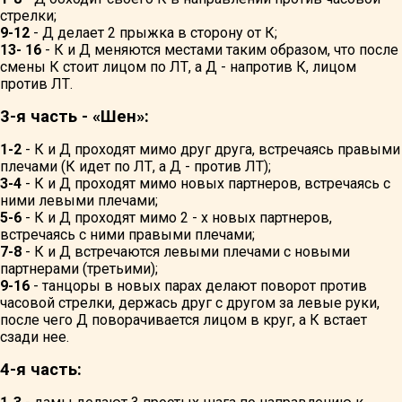
стрелки;
9-12
- Д делает 2 прыжка в сторону от К;
13- 16
- К и Д меняются местами таким образом, что после
смены К стоит лицом по ЛТ, а Д - напротив К, лицом
против ЛТ.
3-я часть - «Шен»:
1-2
- К и Д проходят мимо друг друга, встречаясь правыми
плечами (К идет по ЛТ, а Д - против ЛТ);
3-4
- К и Д проходят мимо новых партнеров, встречаясь с
ними левыми плечами;
5-6
- К и Д проходят мимо 2 - х новых партнеров,
встречаясь с ними правыми плечами;
7-8
- К и Д встречаются левыми плечами с новыми
партнерами (третьими);
9-16
- танцоры в новых парах делают поворот против
часовой стрелки, держась друг с другом за левые руки,
после чего Д поворачивается лицом в круг, а К встает
сзади нее.
4-я часть: