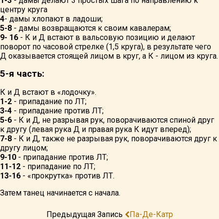
1-3
- дамы делают 3 простых шага по направлению к
центру круга
4
- дамы хлопают в ладоши;
5-8
- дамы возвращаются к своим кавалерам;
9- 16
- К и Д встают в вальсовую позицию и делают
поворот по часовой стрелке (1,5 круга), в результате чего
Д оказывается стоящей лицом в круг, а К - лицом из круга.
5-я часть:
К и Д встают в «лодочку».
1-2
- припадание по ЛТ;
3-4
- припадание против ЛТ;
5-6
- К и Д, не разрывая рук, поворачиваются спиной друг
к другу (левая рука Д и правая рука К идут вперед);
7-8
- К и Д, также не разрывая рук, поворачиваются друг к
другу лицом;
9-10
- припадание против ЛТ;
11-12
- припадание по ЛТ;
13-16
- «прокрутка» против ЛТ.
Затем танец начинается с начала.
Предыдущая Запись
Па-Де-Катр