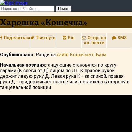
Харошка «Кошечка»
Поделиться
Твитнуть
Pin
Отпр. по
SMS
эл. почте
Опубликовано:
Ранди на
сайте Кошачьего Бала
Начальная позиция:
танцующие становятся по кругу
парами (К слева от Д) лицом по ЛТ. К правой рукой
держит левую руку Д. Левая рука К - за спиной, правая
рука Д - придерживает платье или отставлена в сторону в
танцевальной позиции.