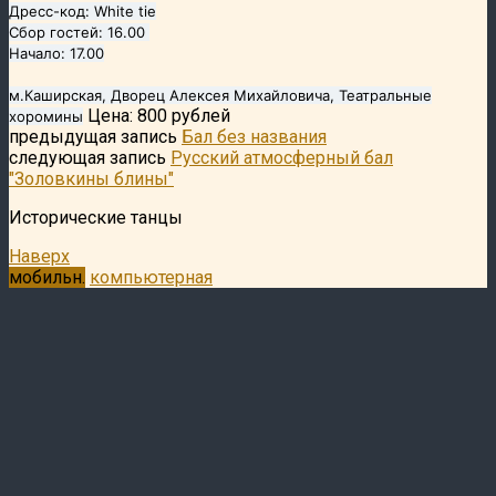
Дресс-код: White tie
Cбор гостей: 16.00
Начало: 17.00
м.Каширская, Дворец Алексея Михайловича, Театральные
Цена: 800 рублей
хоромины
предыдущая запись
Бал без названия
следующая запись
Русский атмосферный бал
"Золовкины блины"
Исторические танцы
Наверх
мобильн.
компьютерная